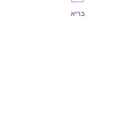
בריא
צרו איתנו קשר
ת.ד. 142 קרית ארבע 90100
054-9965230
|
02-9922280
harikud.cd@gmail.com