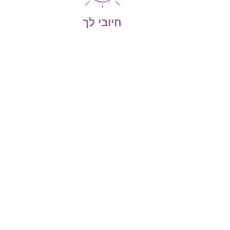
חיובי לך
הריקוד מרכז לאומנויות המחול ותנועה
נוסד על ידי אסתר מירום, לזכרה של אמה
המוזיקאית צביה בלומנטל ז"ל.