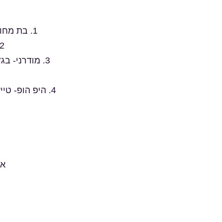
1. בת מחויבת לכללי המשמעת המקובלים ותהיה קשובה להוראות המורה/מדריכה.
2. בת מחויבת לתלבושת החוג כפי שיפורסם ע"י הנהלת הריקוד.
3. מודרני- ב
4. היפ הופ- ט
אנ