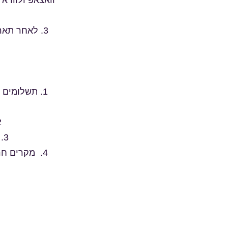
וואצאפ ולוודא
3. לאחר תאריך זה לא ניתן לצאת מהחוג (למעט מקרים רפואיים ובאישור רופא בלבד) .
1. תשלומים 
2. התשלום שינוכה מההחזרים הנו עבור חודש קלנדרי במלואו.
3. לאחר התאריכים שננקטו בסעיף ג'2 לא יוחזר שכר הלימוד כלל.
4. מקרים ח